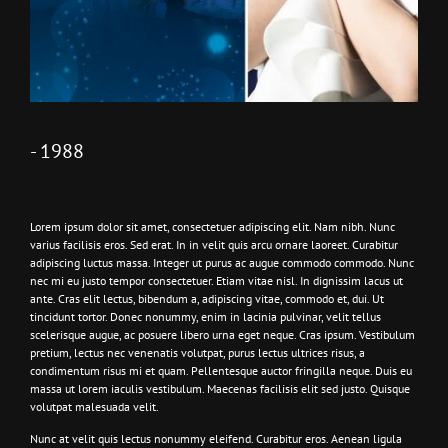
-
1988
Lorem ipsum dolor sit amet, consectetuer adipiscing elit. Nam nibh. Nunc
varius facilisis eros. Sed erat. In in velit quis arcu ornare laoreet. Curabitur
adipiscing luctus massa. Integer ut purus ac augue commodo commodo. Nunc
nec mi eu justo tempor consectetuer. Etiam vitae nisl. In dignissim lacus ut
ante. Cras elit lectus, bibendum a, adipiscing vitae, commodo et, dui. Ut
tincidunt tortor. Donec nonummy, enim in lacinia pulvinar, velit tellus
scelerisque augue, ac posuere libero urna eget neque. Cras ipsum. Vestibulum
pretium, lectus nec venenatis volutpat, purus lectus ultrices risus, a
condimentum risus mi et quam. Pellentesque auctor fringilla neque. Duis eu
massa ut lorem iaculis vestibulum. Maecenas facilisis elit sed justo. Quisque
volutpat malesuada velit.
Nunc at velit quis lectus nonummy eleifend. Curabitur eros. Aenean ligula